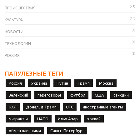
(21)
ПРОИСШЕСТВИЯ
(16)
КУЛЬТУРА
(7)
НОВОСТИ
(7)
ТЕХНОЛОГИИ
(6)
РОССИЯ
ПАПУЛЕЗНЫЕ ТЕГИ
Россия
Украина
Путин
Трамп
Москва
Зеленский
переговоры
футбол
США
санкции
КХЛ
Дональд Трамп
UFC
иностранные агенты
мигранты
НАТО
Илья Азар
хоккей
обмен пленными
Санкт-Петербург