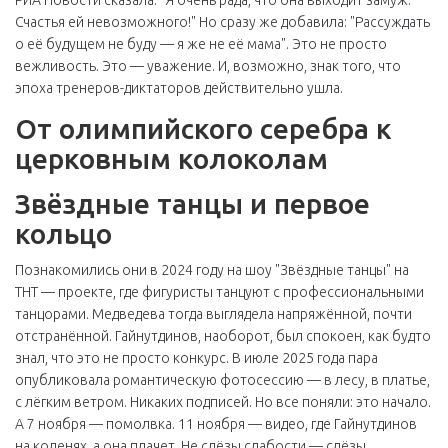
РИА Новости сказала: "Я очень рада, что она выходит замуж.
Счастья ей невозможного!" Но сразу же добавила: "Рассуждать
о её будущем не буду — я же не её мама". Это не просто
вежливость. Это — уважение. И, возможно, знак того, что
эпоха тренеров-диктаторов действительно ушла.
От олимпийского серебра к
церковным колоколам
Звёздные танцы и первое
кольцо
Познакомились они в 2024 году на шоу "Звёздные танцы" на
ТНТ — проекте, где фигуристы танцуют с профессиональными
танцорами. Медведева тогда выглядела напряжённой, почти
отстранённой. Гайнутдинов, наоборот, был спокоен, как будто
знал, что это не просто конкурс. В июле 2025 года пара
опубликовала романтическую фотосессию — в лесу, в платье,
с лёгким ветром. Никаких подписей. Но все поняли: это начало.
А 7 ноября — помолвка. 11 ноября — видео, где Гайнутдинов
на коленях, а она плачет. Не слёзы слабости — слёзы