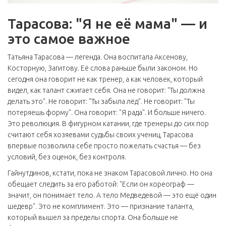
Тарасова: "Я не её мама" — и
это самое важное
Татьяна Тарасова — легенда. Она воспитала Аксенову,
Косторную, Загитову. Её слова раньше были законом. Но
сегодня она говорит не как тренер, а как человек, который
видел, как талант сжигает себя. Она не говорит: "Ты должна
делать это". Не говорит: "Ты забыла лёд". Не говорит: "Ты
потеряешь форму". Она говорит: "Я рада". И больше ничего.
Это революция. В фигурном катании, где тренеры до сих пор
считают себя хозяевами судьбы своих учениц, Тарасова
впервые позволила себе просто пожелать счастья — без
условий, без оценок, без контроля.
Гайнутдинов, кстати, пока не знаком Тарасовой лично. Но она
обещает следить за его работой: "Если он хореограф —
значит, он понимает тело. А тело Медведевой — это ещё один
шедевр". Это не комплимент. Это — признание таланта,
который вышел за пределы спорта. Она больше не