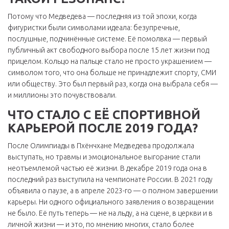
Потому что Медведева — последняя из той эпохи, когда
фигуристки были символами идеала: безупречные,
послушные, подчинённые системе. Её помолвка — первый
публичный акт свободного выбора после 15 лет жизни под
прицелом. Кольцо на пальце стало не просто украшением —
символом того, что она больше не принадлежит спорту, СМИ
или обществу. Это был первый раз, когда она выбрала себя —
и миллионы это почувствовали.
ЧТО СТАЛО С ЕЁ СПОРТИВНОЙ
КАРЬЕРОЙ ПОСЛЕ 2019 ГОДА?
После Олимпиады в Пхёнчхане Медведева продолжала
выступать, но травмы и эмоциональное выгорание стали
неотъемлемой частью её жизни. В декабре 2019 года она в
последний раз выступила на чемпионате России. В 2021 году
объявила о паузе, а в апреле 2023-го — о полном завершении
карьеры. Ни одного официального заявления о возвращении
не было. Её путь теперь — не на льду, а на сцене, в церкви и в
личной жизни — и это, по мнению многих, стало более