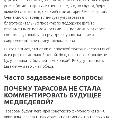
церквей — возможно, в храме Христа Спасителя. Гайнутдинов
уже работает над новым спектаклем, где, по слухам, будет
включён фрагмент, вдохновлённый историей Медведевой.
Она, в свою очередь, планирует участвовать в
благотворительных проектах по поддержке детей с
ограниченными возможностями — и, возможно, откроет
собственную школу танцев, где фигурное катание и
современный танец станут одним целым.
Никто не знает, станет ли она звездой театра, писательницей
или просто счастливой женой. Но одно ясно: её больше не
будут называть "бывшей чемпионкой". Её будут называть
Евгения — и это уже победа.
Часто задаваемые вопросы
ПОЧЕМУ ТАРАСОВА НЕ СТАЛА
КОММЕНТИРОВАТЬ БУДУЩЕЕ
МЕДВЕДЕВОЙ?
Тарасова, будучи легендой советского фигурного катания,
привыкла управлять карьерами спортсменок. Но теперь она