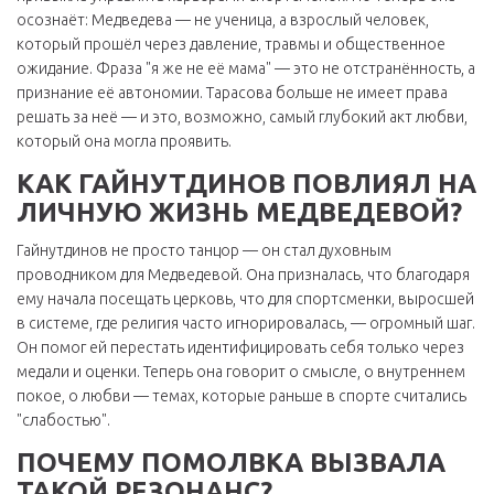
осознаёт: Медведева — не ученица, а взрослый человек,
который прошёл через давление, травмы и общественное
ожидание. Фраза "я же не её мама" — это не отстранённость, а
признание её автономии. Тарасова больше не имеет права
решать за неё — и это, возможно, самый глубокий акт любви,
который она могла проявить.
КАК ГАЙНУТДИНОВ ПОВЛИЯЛ НА
ЛИЧНУЮ ЖИЗНЬ МЕДВЕДЕВОЙ?
Гайнутдинов не просто танцор — он стал духовным
проводником для Медведевой. Она призналась, что благодаря
ему начала посещать церковь, что для спортсменки, выросшей
в системе, где религия часто игнорировалась, — огромный шаг.
Он помог ей перестать идентифицировать себя только через
медали и оценки. Теперь она говорит о смысле, о внутреннем
покое, о любви — темах, которые раньше в спорте считались
"слабостью".
ПОЧЕМУ ПОМОЛВКА ВЫЗВАЛА
ТАКОЙ РЕЗОНАНС?