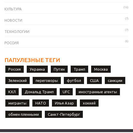
(16)
КУЛЬТУРА
(7)
НОВОСТИ
(7)
ТЕХНОЛОГИИ
(6)
РОССИЯ
ПАПУЛЕЗНЫЕ ТЕГИ
Россия
Украина
Путин
Трамп
Москва
Зеленский
переговоры
футбол
США
санкции
КХЛ
Дональд Трамп
UFC
иностранные агенты
мигранты
НАТО
Илья Азар
хоккей
обмен пленными
Санкт-Петербург