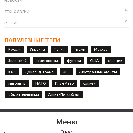
НОВОСТИ
(7)
ТЕХНОЛОГИИ
(6)
РОССИЯ
ПАПУЛЕЗНЫЕ ТЕГИ
Россия
Украина
Путин
Трамп
Москва
Зеленский
переговоры
футбол
США
санкции
КХЛ
Дональд Трамп
UFC
иностранные агенты
мигранты
НАТО
Илья Азар
хоккей
обмен пленными
Санкт-Петербург
Меню
О нас