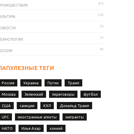
(21)
ПРОИСШЕСТВИЯ
(16)
УЛЬТУРА
(7)
НОВОСТИ
(7)
ТЕХНОЛОГИИ
(6)
РОССИЯ
ПАПУЛЕЗНЫЕ ТЕГИ
Россия
Украина
Путин
Трамп
Москва
Зеленский
переговоры
футбол
США
санкции
КХЛ
Дональд Трамп
UFC
иностранные агенты
мигранты
НАТО
Илья Азар
хоккей