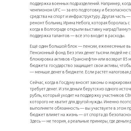
поддержка военных подразделений
. Например, ког
чемпионом UFC — за его подготовку и безопасност
средства на спорт и инфраструктуру. Другая часть —
ремонт больниц
. Ирина Небога, которая боролась с
когда в Волгограде открыли выставку наград Пахму
поддержка талантов — всё это входит в расходы.
Ещё один большой блок —
пенсии
,
ежемесячные вы
Пенсионный фонд
. Без этих денег тысячи людей не 
блокировка активов «Транснефти» или возврат 85 м
бюджета: государство защищает свои активы, чтобы 
— меньше денег в бюджете. Если растёт налоговая 
Сейчас, когда в Госдуму вносят законы о маркиров
требует денег. И эти деньги берутся из одного ис
рубль, который уходит на поддержку участников СВО 
которого не хватит для другой нужды. Именно поэто
выполняете обязанность — вы участвуете в этом про
бюджет влияет на жизнь — от спорта до безопасно
Здесь — не теория, а реальные примеры, где деньги 