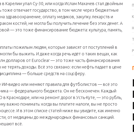
да в Карелии упал Су-30, или когда Ислам Махачев стал двойным
ь тоже отвечает государство, в том числе через бюджетные
 на
здравоохранение
,
оплату медиков, закупку лекарств и
К
 раком костей, не могла бы получить лечение без этих денег. А
товой — это тоже финансирование бюджета: культура, память,
платы пожилым людям, которые зависят от поступлений в
смогли бы выжить. И даже когда речь идёт о таких вещах, как
лн долларов от Euroclear — это тоже часть финансирования
не терять доходы. Всё это связано: если нефть падает в цене
дисциплина — больше средств на соцсферу.
ке ИИ-видео или меняют правила для футболистов — всё это
точника — федерального бюджета. Он не бесконечен. Каждый
в Краснодаре, или на ремонт дорог в Усть-Куте, — это рубль,
му важно понимать: когда вы платите налоги, вы не просто
цессе. И в этом списке статей ниже вы увидите, как именно
сти, от медицины до международных финансовых санкций.
решают всё.