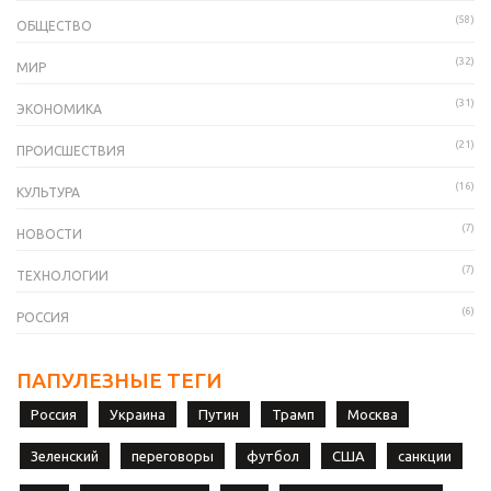
(58)
ОБЩЕСТВО
(32)
МИР
(31)
ЭКОНОМИКА
(21)
ПРОИСШЕСТВИЯ
(16)
КУЛЬТУРА
(7)
НОВОСТИ
(7)
ТЕХНОЛОГИИ
(6)
РОССИЯ
ПАПУЛЕЗНЫЕ ТЕГИ
Россия
Украина
Путин
Трамп
Москва
Зеленский
переговоры
футбол
США
санкции