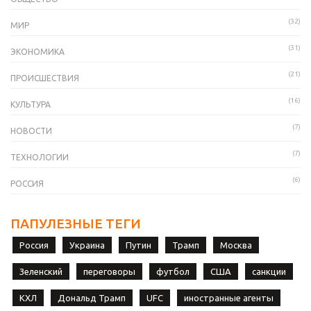
(32)
МИР
(31)
ЭКОНОМИКА
(21)
ПРОИСШЕСТВИЯ
(16)
КУЛЬТУРА
(7)
НОВОСТИ
(7)
ТЕХНОЛОГИИ
(6)
РОССИЯ
ПАПУЛЕЗНЫЕ ТЕГИ
Россия
Украина
Путин
Трамп
Москва
Зеленский
переговоры
футбол
США
санкции
КХЛ
Дональд Трамп
UFC
иностранные агенты