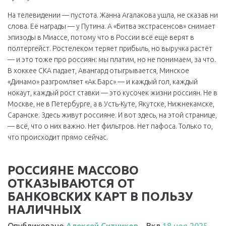
На телевидении — пустота. Жанна Агалакова ушла, не сказав ни
слова. Её награды — у Путина. А «Битва экстрасенсов» снимает
эпизоды в Миассе, потому что в России всё ещё верят в
полтергейст. Ростелеком теряет прибыль, но выручка растёт
— и это тоже про россиян: мы платим, но не понимаем, за что.
В хоккее СКА падает, Авангард отыгрывается, Минское
«Динамо» разгромляет «Ак Барс» — и каждый гол, каждый
нокаут, каждый рост ставки — это кусочек жизни россиян. Не в
Москве, не в Петербурге, а в Усть-Куте, Якутске, Нижнекамске,
Саранске. Здесь живут россияне. И вот здесь, на этой странице,
— всё, что о них важно. Нет фильтров. Нет пафоса. Только то,
что происходит прямо сейчас.
РОССИЯНЕ МАССОВО
ОТКАЗЫВАЮТСЯ ОТ
БАНКОВСКИХ КАРТ В ПОЛЬЗУ
НАЛИЧНЫХ