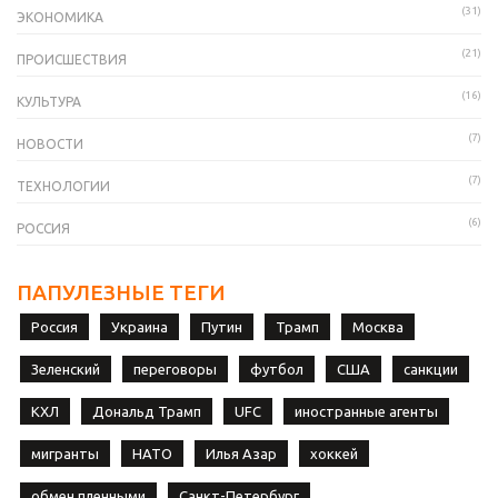
(31)
ЭКОНОМИКА
(21)
ПРОИСШЕСТВИЯ
(16)
КУЛЬТУРА
(7)
НОВОСТИ
(7)
ТЕХНОЛОГИИ
(6)
РОССИЯ
ПАПУЛЕЗНЫЕ ТЕГИ
Россия
Украина
Путин
Трамп
Москва
Зеленский
переговоры
футбол
США
санкции
КХЛ
Дональд Трамп
UFC
иностранные агенты
мигранты
НАТО
Илья Азар
хоккей
обмен пленными
Санкт-Петербург