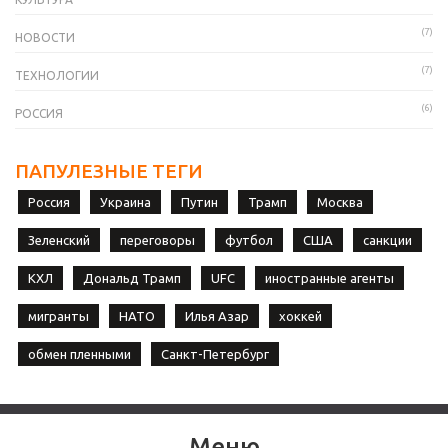
(7)
НОВОСТИ
(7)
ТЕХНОЛОГИИ
(6)
РОССИЯ
ПАПУЛЕЗНЫЕ ТЕГИ
Россия
Украина
Путин
Трамп
Москва
Зеленский
переговоры
футбол
США
санкции
КХЛ
Дональд Трамп
UFC
иностранные агенты
мигранты
НАТО
Илья Азар
хоккей
обмен пленными
Санкт-Петербург
Меню