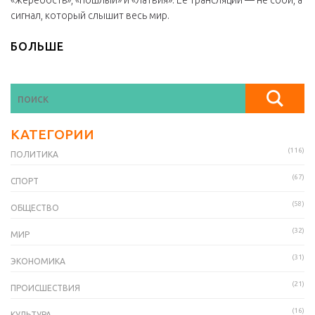
«жеребость», «пошлый» и «Латвия». Её трансляции — не сбой, а
сигнал, который слышит весь мир.
БОЛЬШЕ
КАТЕГОРИИ
(116)
ПОЛИТИКА
(67)
СПОРТ
(58)
ОБЩЕСТВО
(32)
МИР
(31)
ЭКОНОМИКА
(21)
ПРОИСШЕСТВИЯ
(16)
КУЛЬТУРА