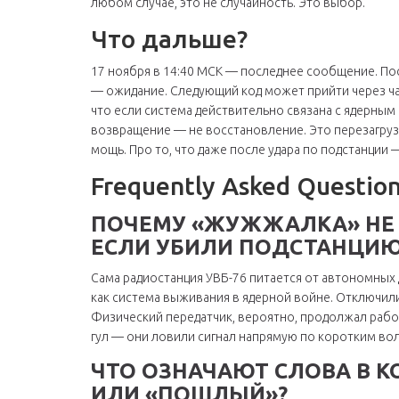
любом случае, это не случайность. Это выбор.
Что дальше?
17 ноября в 14:40 МСК — последнее сообщение. Посл
— ожидание. Следующий код может прийти через час
что если система действительно связана с ядерным 
возвращение — не восстановление. Это перезагрузка
мощь. Про то, что даже после удара по подстанции
Frequently Asked Questio
ПОЧЕМУ «ЖУЖЖАЛКА» НЕ
ЕСЛИ УБИЛИ ПОДСТАНЦИЮ
Сама радиостанция УВБ-76 питается от автономных
как система выживания в ядерной войне. Отключили
Физический передатчик, вероятно, продолжал рабо
гул — они ловили сигнал напрямую по коротким волн
ЧТО ОЗНАЧАЮТ СЛОВА В К
ИЛИ «ПОШЛЫЙ»?