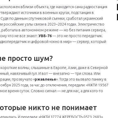
расположен вблизи объекта, где находится сама радиостанция
 утверждают источники в военных кругах,
подстанция
в
Судя по данным спутниковой съемки, сработал украинский
ли российские узлы связи в 2023–2024 годах. Электричество
м, работала в автономном режиме — но без питания сервера,
тому что не все знают:
УВБ-76
— это не просто передатчик.
адиопередатчик и цифровой «окно в мир» — сервер, который
е просто шум?
 короткие волны, слышимые в Европе, Азии, даже в Северной
ный, навязчивый гул. И вот — внезапно — три слова. Или
рации, прозвучало «
ржавленье
». Тогда это вызвало панику в
оября 2025 года, за час до отключения, передали: «НЖТИ 19567
ое время суток. Словно сигнал — не для нас, а для кого-то
которые никто не понимает
ернулась. И передала: «НЖТИ 37774 ЖЕРЕБОСТЬ 0573 2683».