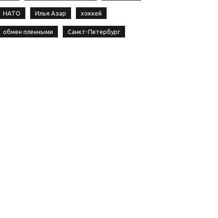
НАТО
Илья Азар
хоккей
обмен пленными
Санкт-Петербург