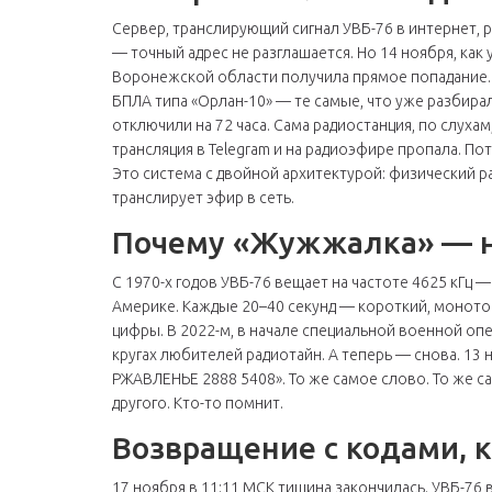
Сервер, транслирующий сигнал
УВБ-76
в интернет, 
— точный адрес не разглашается. Но 14 ноября, как
Воронежской области получила прямое попадание. 
БПЛА
типа «Орлан-10» — те самые, что уже разбира
отключили на 72 часа. Сама радиостанция, по слуха
трансляция в Telegram и на радиоэфире пропала. По
Это система с двойной архитектурой: физический р
транслирует эфир в сеть.
Почему «Жужжалка» — н
С 1970-х годов
УВБ-76
вещает на частоте 4625 кГц —
Америке. Каждые 20–40 секунд — короткий, монотон
цифры. В 2022-м, в начале специальной военной опе
кругах любителей радиотайн. А теперь — снова. 13 н
РЖАВЛЕНЬЕ 2888 5408». То же самое слово. То же сам
другого. Кто-то помнит.
Возвращение с кодами, 
17 ноября в 11:11 МСК тишина закончилась.
УВБ-76
в