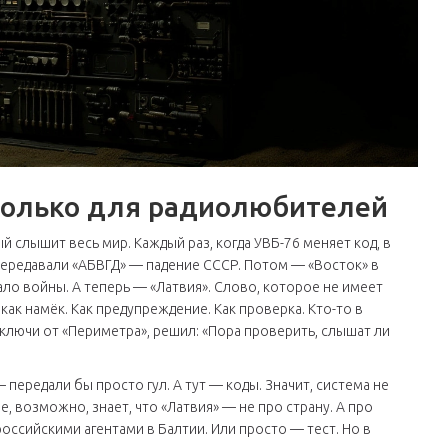
только для радиолюбителей
ый слышит весь мир. Каждый раз, когда
УВБ-76
меняет код, в
 передавали «АБВГД» — падение СССР. Потом — «Восток» в
ло войны. А теперь — «Латвия». Слово, которое не имеет
ак намёк. Как предупреждение. Как проверка. Кто-то в
т ключи от «Периметра», решил: «Пора проверить, слышат ли
 передали бы просто гул. А тут — коды. Значит, система не
е, возможно, знает, что «Латвия» — не про страну. А про
оссийскими агентами в Балтии. Или просто — тест. Но в