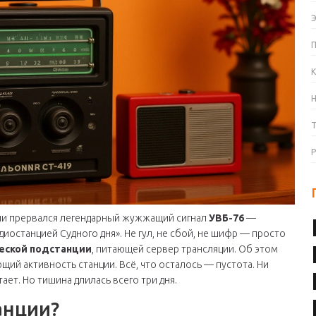
К
ени прервался легендарный жужжащий сигнал
УВБ-76
—
диостанцией Судного дня». Не гул, не сбой, не шифр — просто
еской подстанции
, питающей сервер трансляции. Об этом
щий активность станции. Всё, что осталось — пустота. Ни
тает. Но тишина длилась всего три дня.
анции?