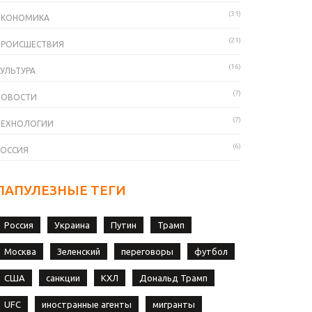
(31)
ЭКОНОМИКА
(21)
ПРОИСШЕСТВИЯ
(16)
УЛЬТУРА
(7)
НОВОСТИ
(7)
ТЕХНОЛОГИИ
(6)
РОССИЯ
ПАПУЛЕЗНЫЕ ТЕГИ
Россия
Украина
Путин
Трамп
Москва
Зеленский
переговоры
футбол
США
санкции
КХЛ
Дональд Трамп
UFC
иностранные агенты
мигранты