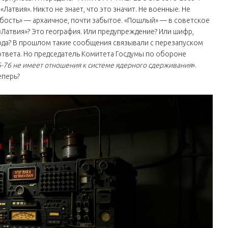
Латвия». Никто не знает, что это значит. Не военные. Не
бость» — архаичное, почти забытое. «Пошлый» — в советское
 «Латвия»? Это география. Или предупреждение? Или шифр,
ода? В прошлом такие сообщения связывали с перезапуском
твета. Но председатель Комитета Госдумы по обороне
-76 не имеет отношения к системе ядерного сдерживания
».
еперь?