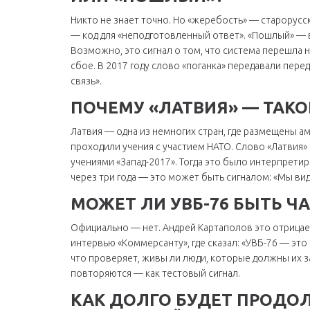
Никто не знает точно. Но «жеребость» — старорус
— код для «неподготовленный ответ». «Пошлый» — 
Возможно, это сигнал о том, что система перешла
сбое. В 2017 году слово «поганка» передавали пер
связь».
ПОЧЕМУ «ЛАТВИЯ» — ТАК
Латвия — одна из немногих стран, где размещены ам
проходили учения с участием НАТО. Слово «Латвия» 
учениями «Запад-2017». Тогда это было интерпрет
через три года — это может быть сигналом: «Мы ви
МОЖЕТ ЛИ УВБ-76 БЫТЬ Ч
Официально — нет. Андрей Картаполов это отрицает
интервью «Коммерсанту», где сказал: «УВБ-76 — это н
что проверяет, живы ли люди, которые должны их за
повторяются — как тестовый сигнал.
КАК ДОЛГО БУДЕТ ПРОДО