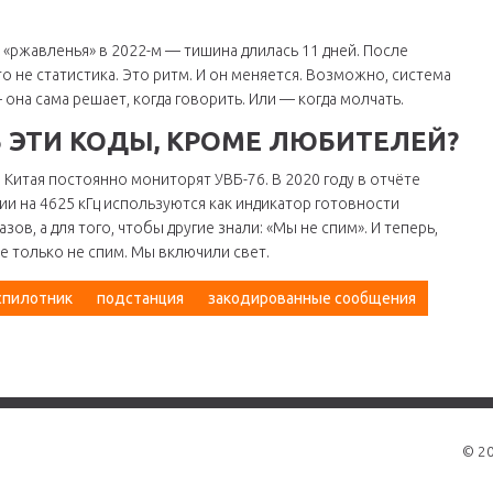
 «ржавленья» в 2022-м — тишина длилась 11 дней. После
то не статистика. Это ритм. И он меняется. Возможно, система
на сама решает, когда говорить. Или — когда молчать.
 ЭТИ КОДЫ, КРОМЕ ЛЮБИТЕЛЕЙ?
 Китая постоянно мониторят УВБ-76. В 2020 году в отчёте
ии на 4625 кГц используются как индикатор готовности
зов, а для того, чтобы другие знали: «Мы не спим». И теперь,
е только не спим. Мы включили свет.
спилотник
подстанция
закодированные сообщения
© 2