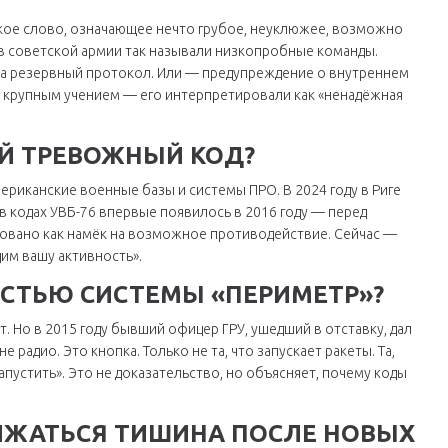
ское слово, означающее нечто грубое, неуклюжее, возможно
в советской армии так называли низкопробные команды.
 на резервный протокол. Или — предупреждение о внутреннем
ед крупным учением — его интерпретировали как «ненадёжная
ОЙ ТРЕВОЖНЫЙ КОД?
ериканские военные базы и системы ПРО. В 2024 году в Риге
в кодах УВБ-76 впервые появилось в 2016 году — перед
ировано как намёк на возможное противодействие. Сейчас —
дим вашу активность».
АСТЬЮ СИСТЕМЫ «ПЕРИМЕТР»?
. Но в 2015 году бывший офицер ГРУ, ушедший в отставку, дал
е радио. Это кнопка. Только не та, что запускает ракеты. Та,
пустить». Это не доказательство, но объясняет, почему коды
ЛЖАТЬСЯ ТИШИНА ПОСЛЕ НОВЫХ