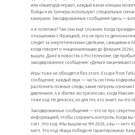
или «Авангард» играют, каждый взмах клюшки может
бойцы и их тренеры используют специальные сигна
камерами. Закодированные сообщения здесь — воп
А в политике? Там они ещё сложнее. Когда президе
отношениях с Францией, это не просто дипломатич
следит за энергетическими сделками, санкциями и п
когда говорят о «национализации до февраля 2026», 
вышло. Даже в новостях о Ростелекоме, где прибыль
закодированное сообщение: «Деньги заканчиваются
Игры тоже не обходятся без этого. Escape from Tark
сообщение, каждый звук — часть системы кодирова
распознать ложные следы, какие патроны означают 
давлением. А в «Битве экстрасенсов», когда Максим
тоже код. Не для всех, но для тех, кто знает, на что
Закодированные сообщения — это не про секретност
информацией, чтобы сохранить контроль. Когда вы ч
счёт. Это код: «Мы вышли на ЧМ-2026, а вы — нет». 
матч. Это код: «Ваша победа не гарантирована». Ка