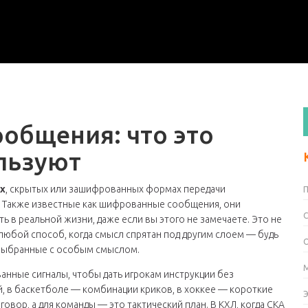
общения: что это
ользуют
х
,
скрытых или зашифрованных формах передачи
. Также известные как
шифрованные сообщения
, они
ь в реальной жизни, даже если вы этого не замечаете.
Это не
 любой способ, когда смысл спрятан под другим слоем — будь
 выбранные с особым смыслом.
анные сигналы, чтобы дать игрокам инструкции без
 в баскетболе — комбинации криков, в хоккее — короткие
овор, а для команды — это тактический план. В КХЛ, когда СКА