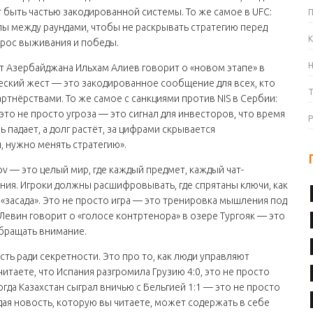
 быть частью закодированной системы. То же самое в UFC:
лы между раундами, чтобы не раскрывать стратегию перед
К
рос выживания и победы.
нт Азербайджана Ильхам Алиев говорит о «новом этапе» в
еский жест — это закодированное сообщение для всех, кто
артнёрствами. То же самое с санкциями против NIS в Сербии:
это не просто угроза — это сигнал для инвесторов, что время
 падает, а долг растёт, за цифрами скрывается
, нужно менять стратегию».
ov — это целый мир, где каждый предмет, каждый чат-
ния. Игроки должны расшифровывать, где спрятаны ключи, как
«засада». Это не просто игра — это тренировка мышления под
 Левин говорит о «голосе контртенора» в озере Тургояк — это
 обращать внимание.
ь ради секретности. Это про то, как люди управляют
итаете, что Испания разгромила Грузию 4:0, это не просто
Когда Казахстан сыграл вничью с Бельгией 1:1 — это не просто
ждая новость, которую вы читаете, может содержать в себе