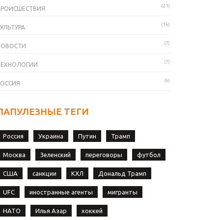
(21)
ПРОИСШЕСТВИЯ
(16)
УЛЬТУРА
(7)
НОВОСТИ
(7)
ТЕХНОЛОГИИ
(6)
РОССИЯ
ПАПУЛЕЗНЫЕ ТЕГИ
Россия
Украина
Путин
Трамп
Москва
Зеленский
переговоры
футбол
США
санкции
КХЛ
Дональд Трамп
UFC
иностранные агенты
мигранты
НАТО
Илья Азар
хоккей