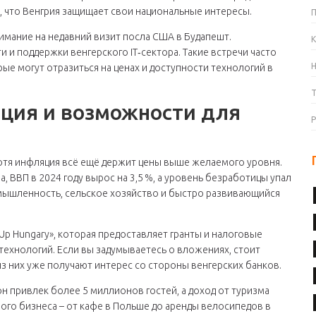
я, что Венгрия защищает свои национальные интересы.
нимание на недавний визит посла США в Будапешт.
К
и поддержки венгерского IT‑сектора. Такие встречи часто
е могут отразиться на ценах и доступности технологий в
яция и возможности для
отя инфляция всё ещё держит цены выше желаемого уровня.
, ВВП в 2024 году вырос на 3,5 %, а уровень безработицы упал
мышленность, сельское хозяйство и быстро развивающийся
Up Hungary», которая предоставляет гранты и налоговые
ехнологий. Если вы задумываетесь о вложениях, стоит
з них уже получают интерес со стороны венгерских банков.
он привлек более 5 миллионов гостей, а доход от туризма
ого бизнеса – от кафе в Польше до аренды велосипедов в