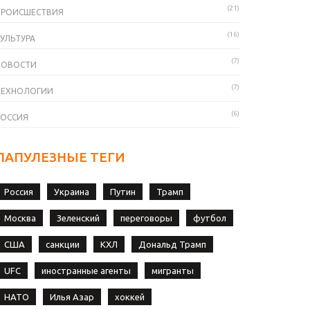
(21)
ПРОИСШЕСТВИЯ
(16)
УЛЬТУРА
(7)
НОВОСТИ
(7)
ТЕХНОЛОГИИ
(6)
РОССИЯ
ПАПУЛЕЗНЫЕ ТЕГИ
Россия
Украина
Путин
Трамп
Москва
Зеленский
переговоры
футбол
США
санкции
КХЛ
Дональд Трамп
UFC
иностранные агенты
мигранты
НАТО
Илья Азар
хоккей