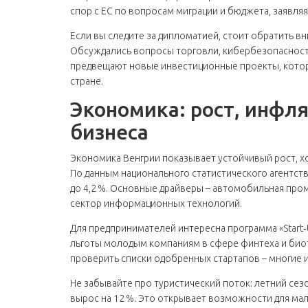
спор с ЕС по вопросам миграции и бюджета, заявля
Если вы следите за дипломатией, стоит обратить в
Обсуждались вопросы торговли, кибербезопасности 
предвещают новые инвестиционные проекты, которы
стране.
Экономика: рост, инфл
бизнеса
Экономика Венгрии показывает устойчивый рост, х
По данным национального статистического агентства
до 4,2 %. Основные драйверы – автомобильная про
сектор информационных технологий.
Для предпринимателей интересна программа «Start‑
льготы молодым компаниям в сфере финтеха и биот
проверить списки одобренных стартапов – многие и
Не забывайте про туристический поток: летний сез
вырос на 12 %. Это открывает возможности для мал