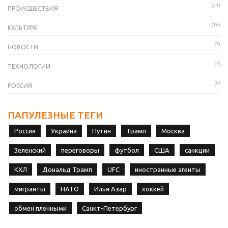
(21)
ПРОИСШЕСТВИЯ
(16)
КУЛЬТУРА
(7)
НОВОСТИ
(7)
ТЕХНОЛОГИИ
(6)
РОССИЯ
ПАПУЛЕЗНЫЕ ТЕГИ
Россия
Украина
Путин
Трамп
Москва
Зеленский
переговоры
футбол
США
санкции
КХЛ
Дональд Трамп
UFC
иностранные агенты
мигранты
НАТО
Илья Азар
хоккей
обмен пленными
Санкт-Петербург