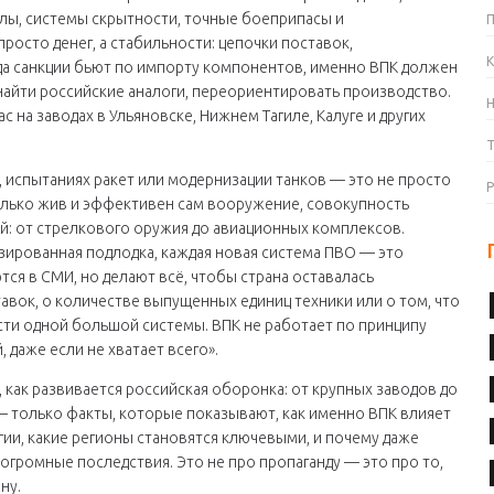
лы, системы скрытности, точные боеприпасы и
росто денег, а стабильности: цепочки поставок,
К
да санкции бьют по импорту компонентов, именно ВПК должен
найти российские аналоги, переориентировать производство.
с на заводах в Ульяновске, Нижнем Тагиле, Калуге и других
 испытаниях ракет или модернизации танков — это не просто
олько жив и эффективен сам
вооружение
,
совокупность
ий: от стрелкового оружия до авиационных комплексов
.
ированная подлодка, каждая новая система ПВО — это
тся в СМИ, но делают всё, чтобы страна оставалась
тавок, о количестве выпущенных единиц техники или о том, что
сти одной большой системы. ВПК не работает по принципу
, даже если не хватает всего».
 как развивается российская оборонка: от крупных заводов до
— только факты, которые показывают, как именно ВПК влияет
гии, какие регионы становятся ключевыми, и почему даже
громные последствия. Это не про пропаганду — это про то,
ну.