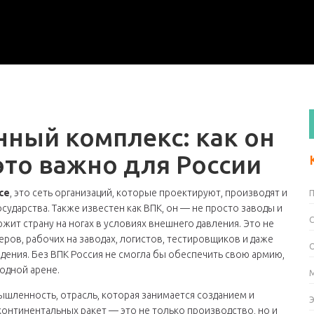
ный комплекс: как он
это важно для России
се
,
это сеть организаций, которые проектируют, производят и
осударства
. Также известен как
ВПК
, он — не просто заводы и
ржит страну на ногах в условиях внешнего давления.
Это не
ров, рабочих на заводах, логистов, тестировщиков и даже
дения. Без ВПК Россия не смогла бы обеспечить свою армию,
одной арене.
ышленность
,
отрасль, которая занимается созданием и
континентальных ракет
— это не только производство, но и