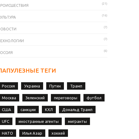
(21)
ПРОИСШЕСТВИЯ
(16)
УЛЬТУРА
(7)
НОВОСТИ
(7)
ТЕХНОЛОГИИ
(6)
РОССИЯ
ПАПУЛЕЗНЫЕ ТЕГИ
Россия
Украина
Путин
Трамп
Москва
Зеленский
переговоры
футбол
США
санкции
КХЛ
Дональд Трамп
UFC
иностранные агенты
мигранты
НАТО
Илья Азар
хоккей