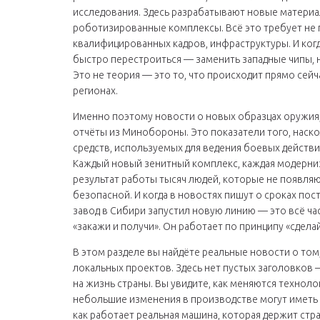
исследования. Здесь разрабатывают новые материа
роботизированные комплексы. Всё это требует не п
квалифицированных кадров, инфраструктуры. И ког
быстро перестроиться — заменить западные чипы, 
Это не теория — это то, что происходит прямо сейча
регионах.
Именно поэтому новости о новых образцах оружия,
отчёты из Минобороны. Это показатели того, наск
средств, используемых для ведения боевых действ
Каждый новый зенитный комплекс, каждая модерниз
результат работы тысяч людей, которые не появляю
безопасной. И когда в новостях пишут о сроках пос
завод в Сибири запустил новую линию — это всё ча
«закажи и получи». Он работает по принципу «сделай
В этом разделе вы найдёте реальные новости о том,
локальных проектов. Здесь нет пустых заголовков 
на жизнь страны. Вы увидите, как меняются техноло
небольшие изменения в производстве могут иметь о
как работает реальная машина, которая держит стра