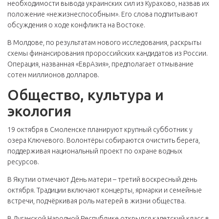
необходимости вывода украинских сил из Курахово, назвав их
положение «нежизнеспособным». Его слова подпитывают
обсуждения о ходе конфликта на Востоке.
В Молдове, по результатам нового исследования, раскрыты
схемы финансирования пророссийских кандидатов из России.
Операция, названная «ЕврАзия», предполагает отмывание
сотен миллионов долларов.
Общество, культура и
экология
19 октября в Смоленске планируют крупный субботник у
озера Ключевого. Волонтёры собираются очистить берега,
поддерживая национальный проект по охране водных
ресурсов.
В Якутии отмечают День матери – третий воскресный день
октября. Традиции включают концерты, ярмарки и семейные
встречи, подчёркивая роль матерей в жизни общества.
В Луганской Народной Республике открылся кадетский класс в