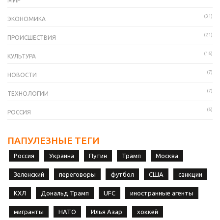
МИР
(31)
ЭКОНОМИКА
(21)
ПРОИСШЕСТВИЯ
(16)
КУЛЬТУРА
(7)
НОВОСТИ
(7)
ТЕХНОЛОГИИ
(6)
РОССИЯ
ПАПУЛЕЗНЫЕ ТЕГИ
Россия
Украина
Путин
Трамп
Москва
Зеленский
переговоры
футбол
США
санкции
КХЛ
Дональд Трамп
UFC
иностранные агенты
мигранты
НАТО
Илья Азар
хоккей