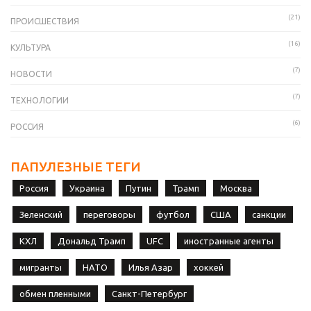
(21)
ПРОИСШЕСТВИЯ
(16)
КУЛЬТУРА
(7)
НОВОСТИ
(7)
ТЕХНОЛОГИИ
(6)
РОССИЯ
ПАПУЛЕЗНЫЕ ТЕГИ
Россия
Украина
Путин
Трамп
Москва
Зеленский
переговоры
футбол
США
санкции
КХЛ
Дональд Трамп
UFC
иностранные агенты
мигранты
НАТО
Илья Азар
хоккей
обмен пленными
Санкт-Петербург